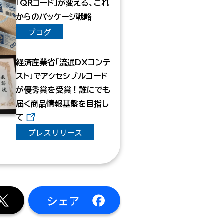
「QRコード」が変える、これ
からのパッケージ戦略
ブログ
経済産業省「流通DXコンテ
スト」でアクセシブルコード
が優秀賞を受賞！誰にでも
届く商品情報基盤を目指し
て
プレスリリース
シェア